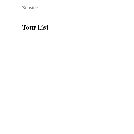
Seaside
Tour List
Asian Dicovery
£3500
10 Days 9 Nights
Action Safari
£3450
16 Days 15 Nights
Africa
£3590
12 Days 11 Nights